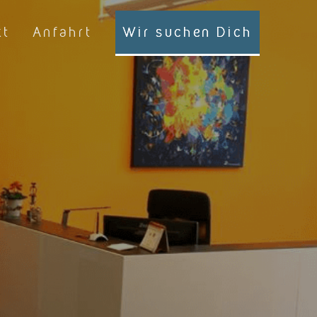
kt
Anfahrt
Wir suchen Dich
h